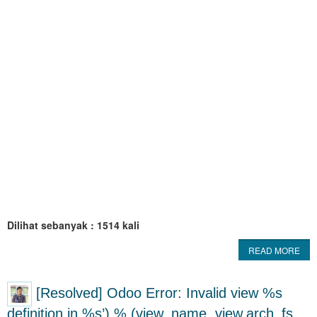
Dilihat sebanyak : 1514 kali
READ MORE
[Resolved] Odoo Error: Invalid view %s
definition in %s’) % (view_name, view.arch_fs