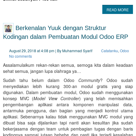
READ MORE
Berkenalan Yuuk dengan Struktur
Kodingan dalam Pembuatan Modul Odoo ERP
August 29, 2018 at 4:08 pm | By Muhammad Syarif
Catatanku
,
Odoo
No comments
Assalamulaikum rekan-rekan semua, semoga kita dalam keadaan
sehat semua, jangan lupa olahraga ya…
Sudah tahu belum dalam Odoo
Community
? Odoo sudah
menyediakan lebih kurang 300-an modul gratis yang siap
digunakan. Dalam pembuatan modul, Odoo sudah menggunakan
konsep MVC (
Model View Controller
) yang telah memisahkan
pengembangan aplikasi antara komponen manipulasi data,
antarmuka pengguna, dan bagian yang menjadi kontrol utama
aplikasi. Sebenarnya kalau tidak menggunakan MVC modul yang
dibuat bisa saja dijalankan tapi nanti akan kesulitan jika sudah
bekerjasama dengan team untuk pembagian tugas dengan baris
kodingnya sampai jutaan hehehe dan pasti jika terjadi kesalahan