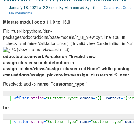
January 18, 2021 at 2:27 pm | By Muhammad Syarif
Catatanku
,
Odoo
No comments
Migrate modul odoo 11.0 to 13.0
File “/usr/lib/python3/dist-
packages/odoo/addons/base/models/ir_ui_view.py”, line 406, in
_check_xml raise ValidationError(_(‘Invalid view %s definition in %s’
% (view_name, view.arch_fs))
odoo.tools.convert.ParseError: “Invalid view
assign.cluster.search definition in
assign_picker/views/assign_cluster.xml None” while parsing
/mnt/addons/assign_picker/views/assign_cluster.xml:2, near
Resolved: add ->
name=”customer_type”
1
<
filter 
string
=
"Customer Type"
domain
=
"[]"
context
=
"{'gro
to:
1
<
filter 
string
=
"Customer Type"
name
=
"customer_type"
domai