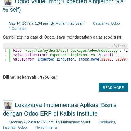
Odoo ValueError(“Expected singleton: %s”
% self)
May 14, 2019 at 5:34 pm | By Muhammad Syarif
Catatanku
,
Odoo
1 Comment
Sambil testing data di Odoo, saya mendapatkan galat seperti ini :
Python
1
File
"/usr/lib/python3/dist-packages/odoo/models.py"
,
lin
2
raise
ValueError
(
"Expected singleton: %s"
%
self
)
3
ValueError
:
Expected 
singleton
:
stock
.
move
(
32898
,
32899
,
Dilihat sebanyak : 1756 kali
READ MORE
Lokakarya Implementasi Aplikasi Bisnis
dengan Odoo ERP di Kalbis Institute
February 4, 2019 at 8:28 pm | By Muhammad Syarif
Catatanku
,
Inspiratif
,
Odoo
No comments