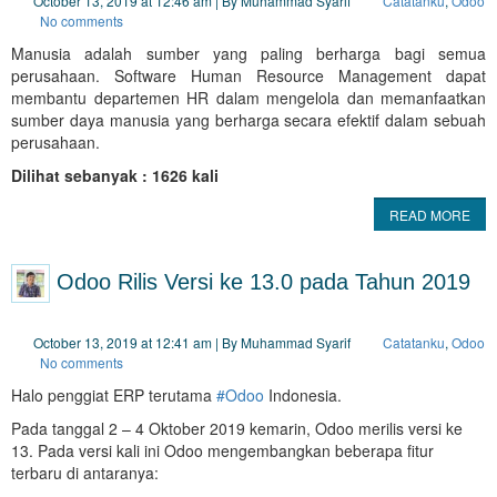
October 13, 2019 at 12:46 am | By Muhammad Syarif
Catatanku
,
Odoo
No comments
Manusia adalah sumber yang paling berharga bagi semua
perusahaan. Software Human Resource Management dapat
membantu departemen HR dalam mengelola dan memanfaatkan
sumber daya manusia yang berharga secara efektif dalam sebuah
perusahaan.
Dilihat sebanyak : 1626 kali
READ MORE
Odoo Rilis Versi ke 13.0 pada Tahun 2019
October 13, 2019 at 12:41 am | By Muhammad Syarif
Catatanku
,
Odoo
No comments
Halo penggiat ERP terutama
#
Odoo
Indonesia.
Pada tanggal 2 – 4 Oktober 2019 kemarin, Odoo merilis versi ke
13. Pada versi kali ini Odoo mengembangkan beberapa fitur
terbaru di antaranya: