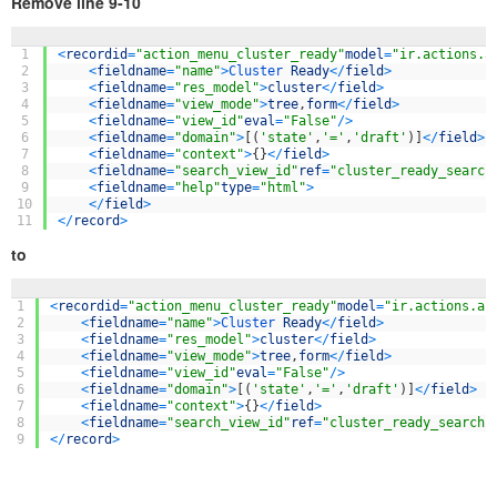
Remove line 9-10
1
<
recordid
=
"action_menu_cluster_ready"
model
=
"ir.actions.a
2
<
fieldname
=
"name"
>
Cluster 
Ready
<
/
field
>
3
<
fieldname
=
"res_model"
>
cluster
<
/
field
>
4
<
fieldname
=
"view_mode"
>
tree
,
form
<
/
field
>
5
<
fieldname
=
"view_id"
eval
=
"False"
/
>
6
<
fieldname
=
"domain"
>
[
(
'state'
,
'='
,
'draft'
)
]
<
/
field
>
7
<
fieldname
=
"context"
>
{
}
<
/
field
>
8
<
fieldname
=
"search_view_id"
ref
=
"cluster_ready_search
9
<
fieldname
=
"help"
type
=
"html"
>
10
<
/
field
>
11
<
/
record
>
to
1
<
recordid
=
"action_menu_cluster_ready"
model
=
"ir.actions.ac
2
<
fieldname
=
"name"
>
Cluster 
Ready
<
/
field
>
3
<
fieldname
=
"res_model"
>
cluster
<
/
field
>
4
<
fieldname
=
"view_mode"
>
tree
,
form
<
/
field
>
5
<
fieldname
=
"view_id"
eval
=
"False"
/
>
6
<
fieldname
=
"domain"
>
[
(
'state'
,
'='
,
'draft'
)
]
<
/
field
>
7
<
fieldname
=
"context"
>
{
}
<
/
field
>
8
<
fieldname
=
"search_view_id"
ref
=
"cluster_ready_search"
9
<
/
record
>