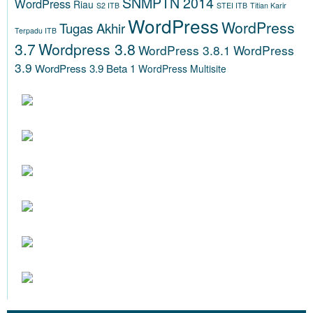
SNMPTN 2014
WordPress
Riau
S2 ITB
STEI ITB
Titian Karir
WordPress
WordPress
Tugas Akhir
Terpadu ITB
3.7
Wordpress 3.8
WordPress 3.8.1
WordPress
3.9
WordPress 3.9 Beta 1
WordPress Multisite
DOKUMENTASI TUGAS AKHIR LMS
WORDPRESS RELEASES
BERITA ITB (WWW.ITB.AC.ID)
BERITA STEI ITB
WWW.DIKTI.GO.ID
SAVE PALESTINE