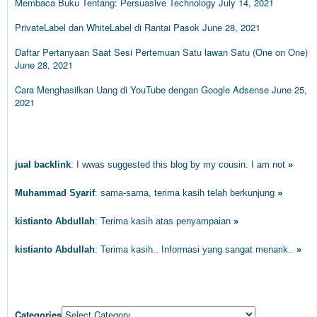
Membaca Buku Tentang: Persuasive Technology
July 14, 2021
PrivateLabel dan WhiteLabel di Rantai Pasok
June 28, 2021
Daftar Pertanyaan Saat Sesi Pertemuan Satu lawan Satu (One on One)
June 28, 2021
Cara Menghasilkan Uang di YouTube dengan Google Adsense
June 25,
2021
KOMENTAR
jual backlink
: Ӏ wwas suggested this blog ƅy my cousin. I am not
»
Muhammad Syarif
: sama-sama, terima kasih telah berkunjung
»
kistianto Abdullah
: Terima kasih atas penyampaian
»
kistianto Abdullah
: Terima kasih.. Informasi yang sangat menarik..
»
CATEGORIES
Categories