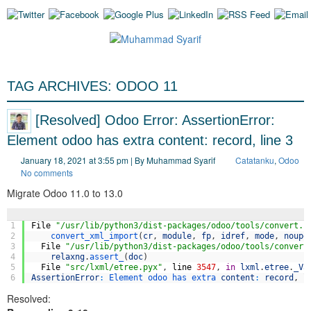
TAG ARCHIVES:
ODOO 11
[Resolved] Odoo Error: AssertionError:
Element odoo has extra content: record, line 3
January 18, 2021 at 3:55 pm | By Muhammad Syarif
Catatanku
,
Odoo
No comments
Migrate Odoo 11.0 to 13.0
1
File
"/usr/lib/python3/dist-packages/odoo/tools/convert.p
2
convert_xml_import
(
cr
,
module
,
fp
,
idref
,
mode
,
noupd
3
File
"/usr/lib/python3/dist-packages/odoo/tools/convert
4
relaxng
.
assert_
(
doc
)
5
File
"src/lxml/etree.pyx"
,
line
3547
,
in
lxml
.
etree
.
_Va
6
AssertionError
:
Element 
odoo 
has 
extra 
content
:
record
,
l
Resolved: