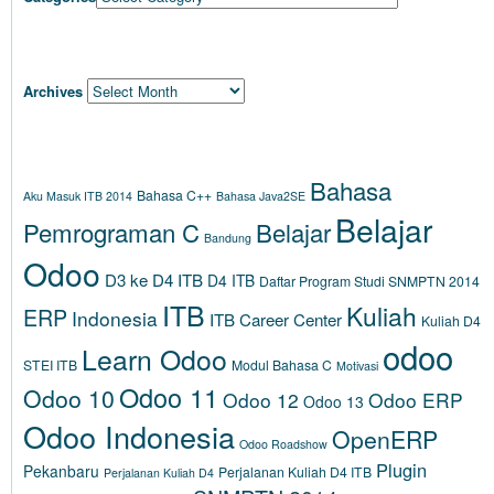
ARCHIVES
Archives
TAGS
Bahasa
Bahasa C++
Aku Masuk ITB 2014
Bahasa Java2SE
Belajar
Pemrograman C
Belajar
Bandung
Odoo
D3 ke D4 ITB
D4 ITB
Daftar Program Studi SNMPTN 2014
ITB
Kuliah
ERP
Indonesia
ITB Career Center
Kuliah D4
odoo
Learn Odoo
STEI ITB
Modul Bahasa C
Motivasi
Odoo 11
Odoo 10
Odoo 12
Odoo ERP
Odoo 13
Odoo Indonesia
OpenERP
Odoo Roadshow
Plugin
Pekanbaru
Perjalanan Kuliah D4 ITB
Perjalanan Kuliah D4