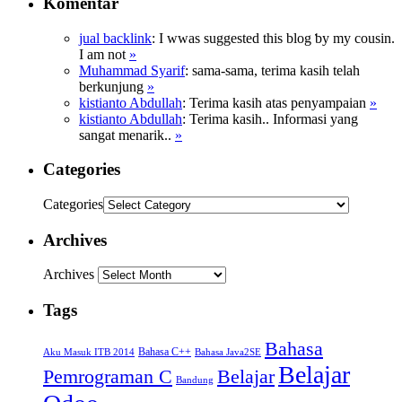
Komentar
jual backlink
: Ӏ wwas suggested this blog ƅy my cousin.
I am not
»
Muhammad Syarif
: sama-sama, terima kasih telah
berkunjung
»
kistianto Abdullah
: Terima kasih atas penyampaian
»
kistianto Abdullah
: Terima kasih.. Informasi yang
sangat menarik..
»
Categories
Categories
Archives
Archives
Tags
Bahasa
Bahasa C++
Aku Masuk ITB 2014
Bahasa Java2SE
Belajar
Pemrograman C
Belajar
Bandung