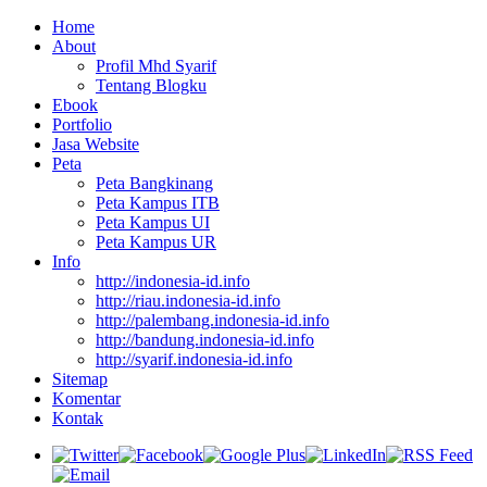
Home
About
Profil Mhd Syarif
Tentang Blogku
Ebook
Portfolio
Jasa Website
Peta
Peta Bangkinang
Peta Kampus ITB
Peta Kampus UI
Peta Kampus UR
Info
http://indonesia-id.info
http://riau.indonesia-id.info
http://palembang.indonesia-id.info
http://bandung.indonesia-id.info
http://syarif.indonesia-id.info
Sitemap
Komentar
Kontak