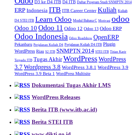
Odoo
D3 ke D4 ITB
D4 ITB
Daftar Program Studi SNMPTN 2014
ITB
Kuliah
ERP
Indonesia
ITB Career Center
Kuliah
odoo
Learn Odoo
D4 STEI ITB
Modul Bahasa C
Motivasi
Odoo 11
Odoo 10
Odoo 12
Odoo ERP
Odoo 13
Odoo Indonesia
OpenERP
Odoo Roadshow
Plugin
Pekanbaru
Perjalanan Kuliah D4 ITB
Perjalanan Kuliah D4
SNMPTN 2014
WordPress
Riau
S2 ITB
STEI ITB
Titian Karir
WordPress
WordPress
Tugas Akhir
Terpadu ITB
3.7
Wordpress 3.8
WordPress 3.8.1
WordPress 3.9
WordPress 3.9 Beta 1
WordPress Multisite
Dokumentasi Tugas Akhir LMS
WordPress Releases
Berita ITB (www.itb.ac.id)
Berita STEI ITB
www.dikti.go.id