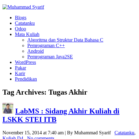
Blogs
Catatanku
Odoo
Mata Kuliah
Algoritma dan Struktur Data Bahasa C
Pemrograman C++
Android
Pemrograman Java2SE
WordPress
Pakar
Karir
Pendidikan
Tag Archives:
Tugas Akhir
LabMS : Sidang Akhir Kuliah di
LSKK STEI ITB
November 15, 2014 at 7:40 am | By Muhammad Syarif
Catatanku
,
Kuliah D4
No comments