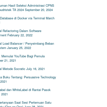
man Hasil Seleksi Administrasi CPNS
udristek TA 2024
September 20, 2024
Database di Docker via Terminal
March
2
l Refactoring Dalam Software
ment
February 22, 2022
l Load Balancer / Penyeimbang Beban
stem
January 25, 2022
: Memulai YouTube Bagi Pemula
er 21, 2021
l Metode Socratic
July 16, 2021
 Buku Tentang: Persuasive Technology
 2021
abel dan WhiteLabel di Rantai Pasok
, 2021
Pertanyaan Saat Sesi Pertemuan Satu
atu (One on One)
June 28, 2021