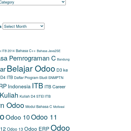
HIVES
s
S
Bahasa C++
k ITB 2014
Bahasa Java2SE
sa Pemrograman C
Bandung
Belajar Odoo
ar
D3 ke
D4 ITB
Daftar Program Studi SNMPTN
ITB
RP
Indonesia
ITB Career
Kuliah
Kuliah D4 STEI ITB
rn Odoo
Modul Bahasa C
Motivasi
o
Odoo 11
Odoo 10
Odoo
 12
Odoo ERP
Odoo 13