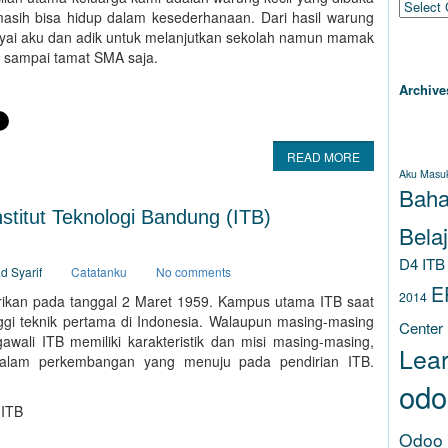
masih bisa hidup dalam kesederhanaan. Dari hasil warung
yai aku dan adik untuk melanjutkan sekolah namun mamak
ARC
 sampai tamat SMA saja.
Archive
TAG
READ MORE
Aku Masu
Baha
stitut Teknologi Bandung (ITB)
Belaj
D4 ITB
d Syarif
Catatanku
No comments
E
2014
dirikan pada tanggal 2 Maret 1959. Kampus utama ITB saat
nggi teknik pertama di Indonesia. Walaupun masing-masing
Center
gawali ITB memiliki karakteristik dan misi masing-masing,
Lea
alam perkembangan yang menuju pada pendirian ITB.
odo
 ITB
Odoo