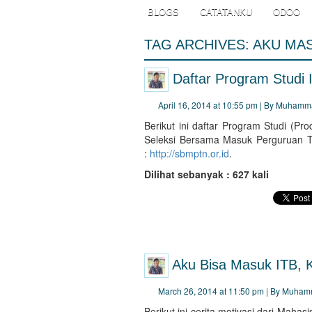
BLOGS
CATATANKU
ODOO
TAG ARCHIVES:
AKU MAS
Daftar Program Stud
April 16, 2014 at 10:55 pm | By Muhamm
Berikut ini daftar Program Studi (Pr
Seleksi Bersama Masuk Perguruan T
:
http://sbmptn.or.id
.
Dilihat sebanyak : 627 kali
Aku Bisa Masuk ITB, K
March 26, 2014 at 11:50 pm | By Muham
Berikut ini cerita motivasi dari Mah