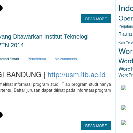
Ind
Ope
READ MORE
Perjalan
Riau
S2
ang Ditawarkan Institut Teknologi
Karir Ter
PTN 2014
Wor
ammad Syarif
Pendidikan
No comments
Word
WordP
GI BANDUNG |
http://usm.itb.ac.id
WordPre
elihat informasi program studi. Tiap program studi hanya
tertentu. Daftar jurusan dapat dilihat pada informasi program
AKHI
READ MORE
(WWW