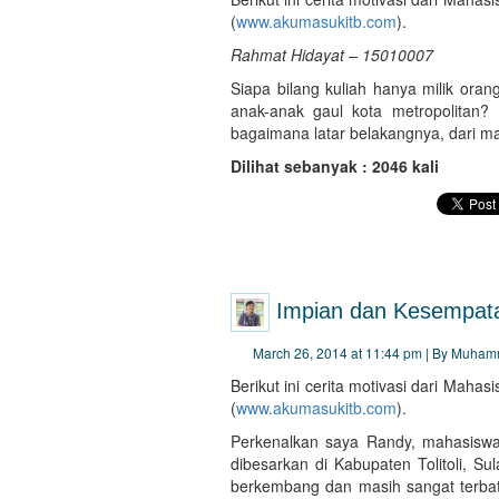
(
www.akumasukitb.com
).
Rahmat Hidayat – 15010007
Siapa bilang kuliah hanya milik oran
anak-anak gaul kota metropolitan?
bagaimana latar belakangnya, dari m
Dilihat sebanyak : 2046 kali
Impian dan Kesempat
March 26, 2014 at 11:44 pm | By Muham
Berikut ini cerita motivasi dari Mah
(
www.akumasukitb.com
).
Perkenalkan saya Randy, mahasiswa 
dibesarkan di Kabupaten Tolitoli, 
berkembang dan masih sangat terbata