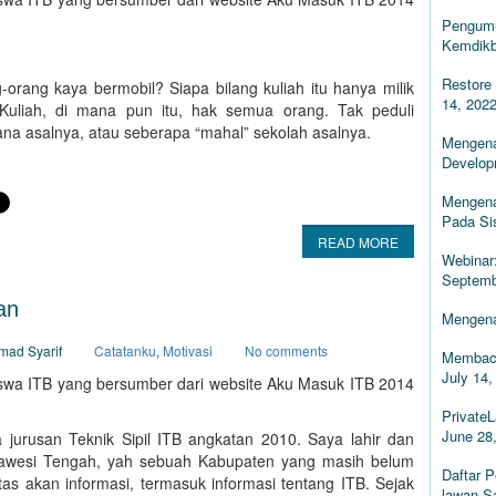
Pengumu
Kemdikb
Restore 
g-orang kaya bermobil? Siapa bilang kuliah itu hanya milik
14, 202
 Kuliah, di mana pun itu, hak semua orang. Tak peduli
ana asalnya, atau seberapa “mahal” sekolah asalnya.
Mengena
Develop
Mengena
Pada Si
READ MORE
Webinar
Septemb
an
Mengena
mad Syarif
Catatanku
,
Motivasi
No comments
Membaca
July 14,
asiswa ITB yang bersumber dari website Aku Masuk ITB 2014
PrivateL
June 28
jurusan Teknik Sipil ITB angkatan 2010. Saya lahir dan
Sulawesi Tengah, yah sebuah Kabupaten yang masih belum
Daftar 
s akan informasi, termasuk informasi tentang ITB. Sejak
lawan S