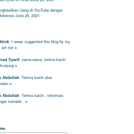
nghasilkan Uang di YouTube dengan
Adsense
June 25, 2021
ENTAR
klink
: Ӏ wwas suggested this blog ƅy my
I am not
»
ad Syarif
: sama-sama, terima kasih
erkunjung
»
to Abdullah
: Terima kasih atas
paian
»
to Abdullah
: Terima kasih.. Informasi
ngat menarik..
»
EGORIES
ies