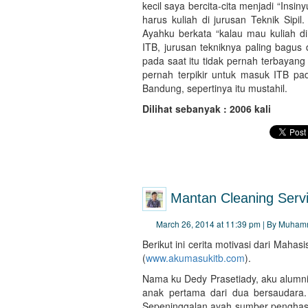
kecil saya bercita-cita menjadi “Insin
harus kuliah di jurusan Teknik Sipil
Ayahku berkata “kalau mau kuliah di 
ITB, jurusan tekniknya paling bagus 
pada saat itu tidak pernah terbayang 
pernah terpikir untuk masuk ITB pad
Bandung, sepertinya itu mustahil.
Dilihat sebanyak : 2006 kali
Mantan Cleaning Serv
March 26, 2014 at 11:39 pm | By Muham
Berikut ini cerita motivasi dari Mah
(
www.akumasukitb.com
).
Nama ku Dedy Prasetiady, aku alumni
anak pertama dari dua bersaudara.
Sepeninggalan ayah sumber penghasi