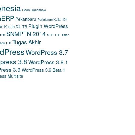
onesia
Odoo Roadshow
nERP
Pekanbaru
Perjalanan Kuliah D4
Plugin WordPress
an Kuliah D4 ITB
SNMPTN 2014
 ITB
STEI ITB
Titian
Tugas Akhir
padu ITB
dPress
WordPress 3.7
press 3.8
WordPress 3.8.1
ress 3.9
WordPress 3.9 Beta 1
ss Multisite
DOKUMENTASI TUGAS
R LMS
WORDPRESS RELEASES
BERITA ITB
.ITB.AC.ID)