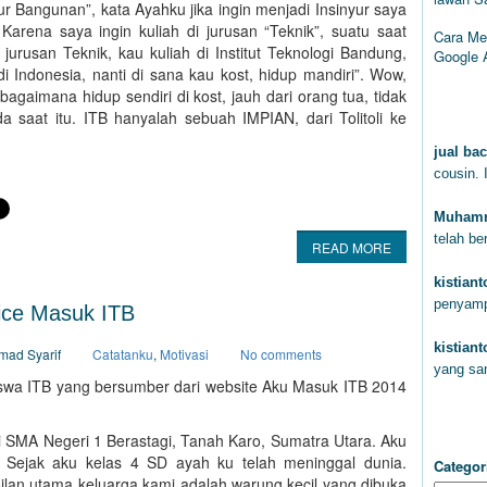
yur Bangunan”, kata Ayahku jika ingin menjadi Insinyur saya
. Karena saya ingin kuliah di jurusan “Teknik”, suatu saat
Cara Me
jurusan Teknik, kau kuliah di Institut Teknologi Bandung,
Google 
di Indonesia, nanti di sana kau kost, hidup mandiri”. Wow,
bagaimana hidup sendiri di kost, jauh dari orang tua, tidak
KOM
a saat itu. ITB hanyalah sebuah IMPIAN, dari Tolitoli ke
jual bac
cousin. 
Muhamm
telah b
READ MORE
kistian
penyam
ice Masuk ITB
kistian
mad Syarif
Catatanku
,
Motivasi
No comments
yang sa
asiswa ITB yang bersumber dari website Aku Masuk ITB 2014
CAT
 SMA Negeri 1 Berastagi, Tanah Karo, Sumatra Utara. Aku
 Sejak aku kelas 4 SD ayah ku telah meninggal dunia.
Categor
lan utama keluarga kami adalah warung kecil yang dibuka