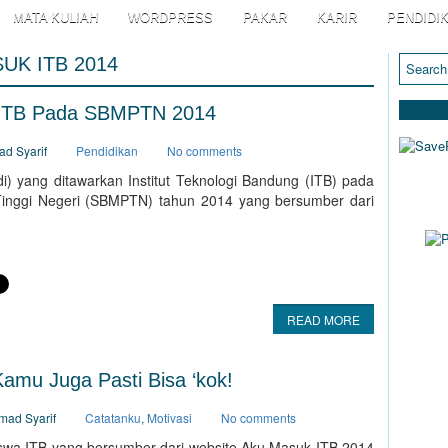
MATA KULIAH
WORDPRESS
PAKAR
KARIR
PENDIDI
UK ITB 2014
i ITB Pada SBMPTN 2014
ad Syarif
Pendidikan
No comments
odi) yang ditawarkan Institut Teknologi Bandung (ITB) pada
inggi Negeri (SBMPTN) tahun 2014 yang bersumber dari
READ MORE
amu Juga Pasti Bisa ‘kok!
mad Syarif
Catatanku
,
Motivasi
No comments
ART
asiswa ITB yang bersumber dari website Aku Masuk ITB 2014