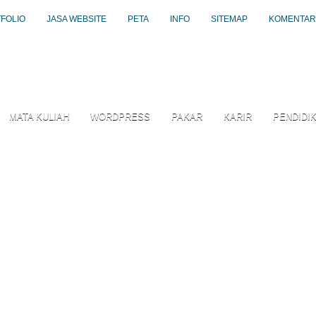
FOLIO
JASA WEBSITE
PETA
INFO
SITEMAP
KOMENTAR
MATA KULIAH
WORDPRESS
PAKAR
KARIR
PENDIDI