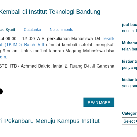
embali di Institut Teknologi Bandung
KOM
jual bac
ad Syarif
Catatanku
No comments
cousin. 
kul 09:00 – 12 :00 WIB, perkuliahan Mahasiswa D4
Teknik
Muhamm
al (TKJMD) Batch VIII
dimulai kembali setelah mengikuti
telah b
ng 6 bulan. Untuk melihat laporan Magang Mahasiswa bisa
com
.
kistian
STEI ITB / Achmad Bakrie, lantai 2, Ruang D4, Jl Ganesha
penyam
kistian
yang sa
CAT
READ MORE
Categor
ari Pekanbaru Menuju Kampus Institut
ARC