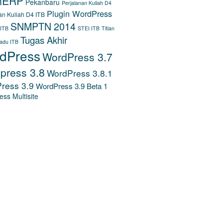
nERP
Pekanbaru
Perjalanan Kuliah D4
Plugin WordPress
an Kuliah D4 ITB
SNMPTN 2014
 ITB
STEI ITB
Titian
Tugas Akhir
padu ITB
dPress
WordPress 3.7
press 3.8
WordPress 3.8.1
ress 3.9
WordPress 3.9 Beta 1
ss Multisite
DOKUMENTASI TUGAS
R LMS
WORDPRESS RELEASES
BERITA ITB
.ITB.AC.ID)
BERITA STEI ITB