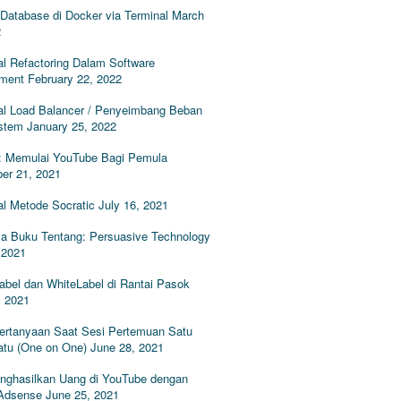
Database di Docker via Terminal
March
2
l Refactoring Dalam Software
ment
February 22, 2022
l Load Balancer / Penyeimbang Beban
stem
January 25, 2022
: Memulai YouTube Bagi Pemula
er 21, 2021
l Metode Socratic
July 16, 2021
 Buku Tentang: Persuasive Technology
 2021
abel dan WhiteLabel di Rantai Pasok
, 2021
Pertanyaan Saat Sesi Pertemuan Satu
atu (One on One)
June 28, 2021
nghasilkan Uang di YouTube dengan
Adsense
June 25, 2021