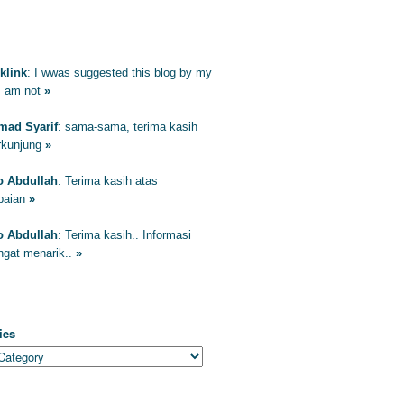
ENTAR
klink
: Ӏ wwas suggested this blog ƅy my
I am not
»
ad Syarif
: sama-sama, terima kasih
erkunjung
»
to Abdullah
: Terima kasih atas
paian
»
to Abdullah
: Terima kasih.. Informasi
ngat menarik..
»
EGORIES
ies
HIVES