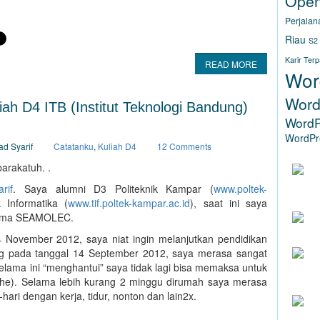
Ope
Perjalan
Riau
S2
Karir Ter
READ MORE
Wor
Word
iah D4 ITB (Institut Teknologi Bandung)
WordP
WordPre
ad Syarif
Catatanku
,
Kuliah D4
12 Comments
arakatuh. .
AKHI
rif
. Saya alumni D3 Politeknik Kampar (
www.poltek-
 Informatika (
www.tif.poltek-kampar.ac.id
), saat ini saya
Kerma SEAMOLEC.
November 2012, saya niat ingin melanjutkan pendidikan
dang pada tanggal 14 September 2012, saya merasa sangat
(WWW
lama ini “menghantui” saya tidak lagi bisa memaksa untuk
 he). Selama lebih kurang 2 minggu dirumah saya merasa
hari dengan kerja, tidur, nonton dan lain2x.