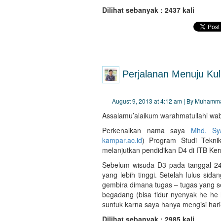
Dilihat sebanyak : 2437 kali
Perjalanan Menuju Kul
August 9, 2013 at 4:12 am | By Muhamm
Assalamu’alaikum warahmatullahi wab
Perkenalkan nama saya
Mhd. Sya
kampar.ac.id
) Program Studi Teknik
melanjutkan pendidikan D4 di ITB 
Sebelum wisuda D3 pada tanggal 24 
yang lebih tinggi. Setelah lulus si
gembira dimana tugas – tugas yang se
begadang (bisa tidur nyenyak he he
suntuk karna saya hanya mengisi hari-
Dilihat sebanyak : 2985 kali