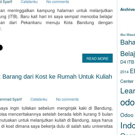
d Syarif
Catatanku
No comments
Archive
lan meninggalkan kampung halaman untuk melanjutkan
dung (ITB). Baru kali hari ini saya sempat mencoba belajar
lanan dari Pekanbaru menuju Kota Bandung dengan
TAG
.
Aku Masu
Baha
Belaj
READ MORE
D4 ITB
E
2014
 Barang dari Kost ke Rumah Untuk Kuliah
Center
Lea
odo
hammad Syarif
Catatanku
No comments
saya ingin tuliskan sebelum menginjak kaki di Bandung,
Odoo
isa menceritakannya setelah berada lebih kurang 5 bulan
tuskan untuk melanjutkan kuliah di Bandung, saya harus
Ind
 kost dimana saya bekerja dulu di salah satu universitas