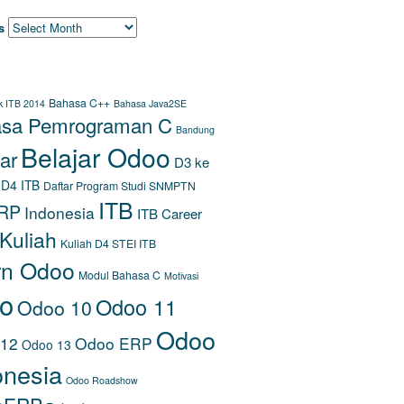
s
S
Bahasa C++
k ITB 2014
Bahasa Java2SE
sa Pemrograman C
Bandung
Belajar Odoo
ar
D3 ke
D4 ITB
Daftar Program Studi SNMPTN
ITB
RP
Indonesia
ITB Career
Kuliah
Kuliah D4 STEI ITB
rn Odoo
Modul Bahasa C
Motivasi
o
Odoo 11
Odoo 10
Odoo
 12
Odoo ERP
Odoo 13
onesia
Odoo Roadshow