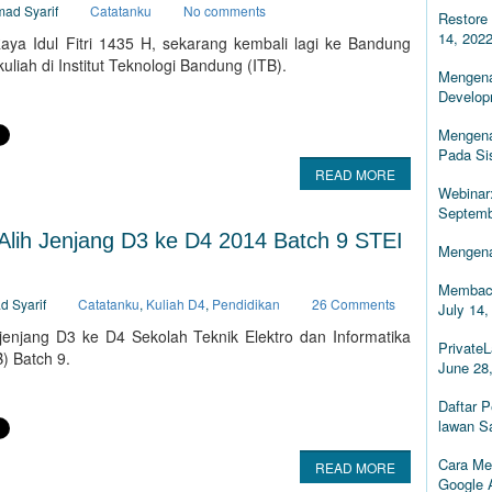
mad Syarif
Catatanku
No comments
Restore 
14, 202
Raya Idul Fitri 1435 H, sekarang kembali lagi ke Bandung
liah di Institut Teknologi Bandung (ITB).
Mengena
Develop
Mengena
Pada Si
READ MORE
Webinar
Septemb
Alih Jenjang D3 ke D4 2014 Batch 9 STEI
Mengena
Membaca
d Syarif
Catatanku
,
Kuliah D4
,
Pendidikan
26 Comments
July 14,
 jenjang D3 ke D4 Sekolah Teknik Elektro dan Informatika
PrivateL
B) Batch 9.
June 28
Daftar 
lawan S
Cara Me
READ MORE
Google 