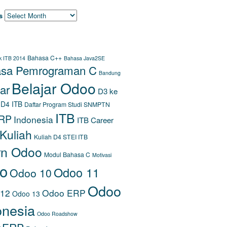
s
S
Bahasa C++
k ITB 2014
Bahasa Java2SE
sa Pemrograman C
Bandung
Belajar Odoo
ar
D3 ke
D4 ITB
Daftar Program Studi SNMPTN
ITB
RP
Indonesia
ITB Career
Kuliah
Kuliah D4 STEI ITB
rn Odoo
Modul Bahasa C
Motivasi
o
Odoo 11
Odoo 10
Odoo
 12
Odoo ERP
Odoo 13
onesia
Odoo Roadshow