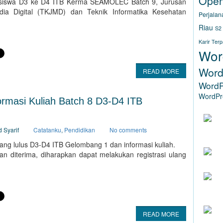
Ope
asiswa D3 ke D4 ITB Kerma SEAMOLEC Batch 9, Jurusan
ia Digital (TKJMD) dan Teknik Informatika Kesehatan
Perjalan
Riau
S2
Karir Ter
Wor
Word
READ MORE
WordP
WordPre
masi Kuliah Batch 8 D3-D4 ITB
AKHI
 Syarif
Catatanku
,
Pendidikan
No comments
ng lulus D3-D4 ITB Gelombang 1 dan informasi kuliah.
n diterima, diharapkan dapat melakukan registrasi ulang
(WWW
READ MORE