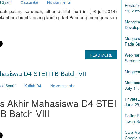
 Syarif
Catatanku
No comments
Restore 
14, 202
ak pulang kerumah, alhamdulillah hari ini (16 juli 2014)
Pekanbaru bumi lancang kuning dari Bandung menggunakan
Mengena
Develop
Mengena
Pada Si
Webinar
READ MORE
Septemb
Mengena
hasiswa D4 STEI ITB Batch VIII
Membaca
ad Syarif
Kuliah D4
No comments
July 14,
PrivateL
as Akhir Mahasiswa D4 STEI
June 28
TB Batch VIII
Daftar 
lawan S
Cara Me
Google 