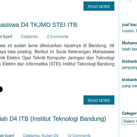
READ MORE
KOM
hasiswa D4 TKJMD STEI ITB
jual bac
cousin. 
d Syarif
Catatanku
2 Comments
Muhamm
wa ini sudah lama dikeluarkan tepatnya di Bandung, 08
telah b
aya bisa posting. Berikut ini Surat Keterangan Mahasiswa
ik Elektro Opsi Teknik Komputer Jaringan dan Teknologi
kistian
 Elektro dan Informatika (STEI) Institut Teknologi Bandung
penyam
kistian
yang sa
READ MORE
CAT
Categor
iah D4 ITB (Institut Teknologi Bandung)
ARC
ad Syarif
Catatanku
,
Kuliah D4
12 Comments