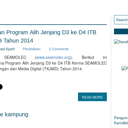
 Program Alih Jenjang D3 ke D4 ITB
 Tahun 2014
mad Syarif
Pendidikan
2 Comments
mi SEAMOLEC (
www.seamolec.org
), Berikut ini
ma Program Alih Jenjang D3 ke D4 ITB Kerma SEAMOLEC
ingan dan Media Digital (TKJMD) Tahun 2014.
READ MORE
ART
 ke kampung
Pengumu
Kemdikb