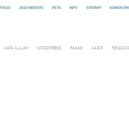
FOLIO
JASA WEBSITE
PETA
INFO
SITEMAP
KOMENTAR
MATA KULIAH
WORDPRESS
PAKAR
KARIR
PENDIDI