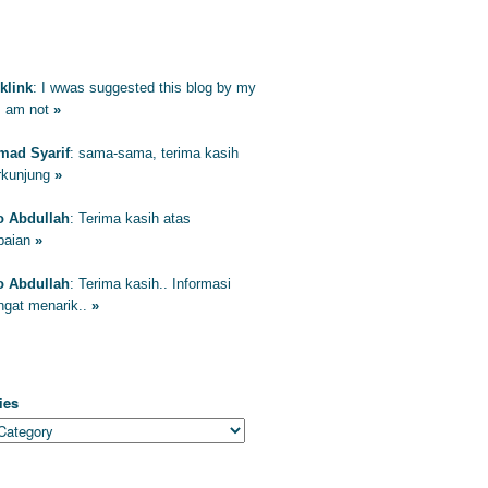
ENTAR
klink
: Ӏ wwas suggested this blog ƅy my
I am not
»
ad Syarif
: sama-sama, terima kasih
erkunjung
»
to Abdullah
: Terima kasih atas
paian
»
to Abdullah
: Terima kasih.. Informasi
ngat menarik..
»
EGORIES
ies
HIVES