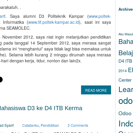
arakatuh. .
Archive
rif
. Saya alumni D3 Politeknik Kampar (
www.poltek-
 Informatika (
www.tif.poltek-kampar.ac.id
), saat ini saya
TAG
Kerma SEAMOLEC.
Aku Masu
November 2012, saya niat ingin melanjutkan pendidikan
Baha
dang pada tanggal 14 September 2012, saya merasa sangat
lama ini “menghantui” saya tidak lagi bisa memaksa untuk
Belaj
 he). Selama lebih kurang 2 minggu dirumah saya merasa
D4 ITB
hari dengan kerja, tidur, nonton dan lain2x.
E
2014
Center
Lea
READ MORE
odo
ahasiswa D3 ke D4 ITB Kerma
Odoo
Ind
ad Syarif
Catatanku
,
Pendidikan
2 Comments