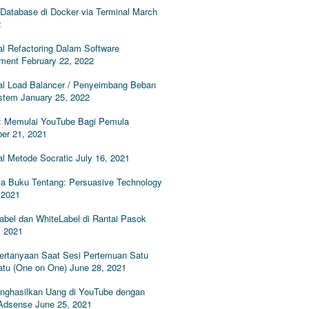
Database di Docker via Terminal
March
2
l Refactoring Dalam Software
ment
February 22, 2022
l Load Balancer / Penyeimbang Beban
stem
January 25, 2022
: Memulai YouTube Bagi Pemula
er 21, 2021
l Metode Socratic
July 16, 2021
 Buku Tentang: Persuasive Technology
 2021
abel dan WhiteLabel di Rantai Pasok
, 2021
Pertanyaan Saat Sesi Pertemuan Satu
atu (One on One)
June 28, 2021
nghasilkan Uang di YouTube dengan
Adsense
June 25, 2021