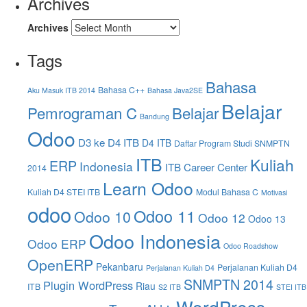
Archives
Archives
Tags
Bahasa
Bahasa C++
Aku Masuk ITB 2014
Bahasa Java2SE
Belajar
Pemrograman C
Belajar
Bandung
Odoo
D3 ke D4 ITB
D4 ITB
Daftar Program Studi SNMPTN
ITB
Kuliah
ERP
Indonesia
ITB Career Center
2014
Learn Odoo
Kuliah D4 STEI ITB
Modul Bahasa C
Motivasi
odoo
Odoo 11
Odoo 10
Odoo 12
Odoo 13
Odoo Indonesia
Odoo ERP
Odoo Roadshow
OpenERP
Pekanbaru
Perjalanan Kuliah D4
Perjalanan Kuliah D4
SNMPTN 2014
Plugin WordPress
Riau
ITB
S2 ITB
STEI ITB
WordPress